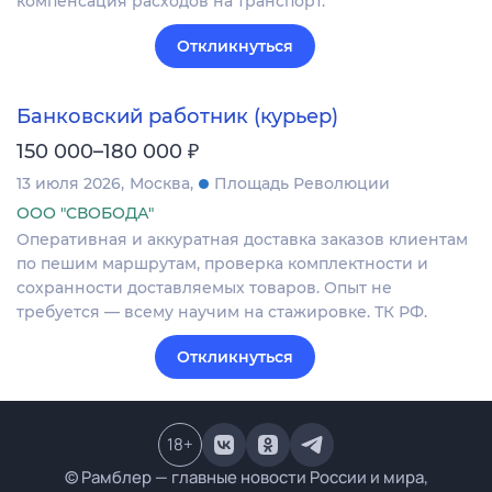
компенсация расходов на транспорт.
Откликнуться
Банковский работник (курьер)
₽
150 000–180 000
13 июля 2026
Москва
Площадь Революции
ООО "СВОБОДА"
Оперативная и аккуратная доставка заказов клиентам
по пешим маршрутам, проверка комплектности и
сохранности доставляемых товаров. Опыт не
требуется — всему научим на стажировке. ТК РФ.
Откликнуться
18
+
© Рамблер — главные новости России и мира,