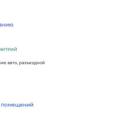
ванию
МИТРИЙ
чие авто, разъездной
х помещений