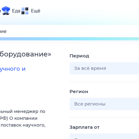
и
Еда
Ещё
Почта
ия и отдых
Поиск
Погода
оборудование
»
Период
ТВ-программа
За всё время
учного и
и и тренды
Регион
 ситуации
 вместе
Все регионы
льный менеджер по
Помощь
(РФ) О компании
поставок научного,
Зарплата от