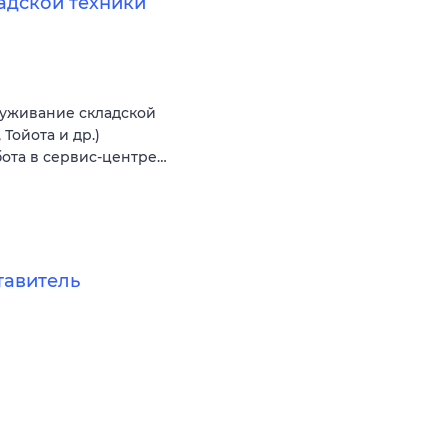
адской техники
луживание складской
Тойота и др.)
бота в сервис-центре…
тавитель