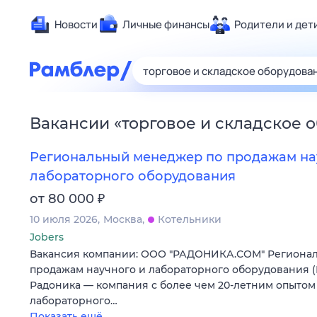
Новости
Личные финансы
Родители и дет
Здоровье
Развлечен
Дом и уют
Вакансии
«
торговое и складское 
Спорт
Карьера
Региональный менеджер по продажам на
Авто
лабораторного оборудования
Технологи
₽
от 80 000
Жизненные
10 июля 2026
Москва
Котельники
Сберегаем
Jobers
Вакансия компании: ООО "РАДОНИКА.СОМ" Региона
Гороскопы
продажам научного и лабораторного оборудования 
Радоника — компания с более чем 20-летним опытом 
лабораторного…
Показать ещё