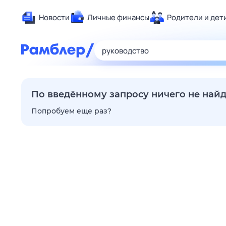
Новости
Личные финансы
Родители и дет
Здоровье
Развлечен
Дом и уют
Спорт
По введённому запросу ничего не най
Карьера
Попробуем еще раз?
Авто
Технологи
Жизненные
Сберегаем
Гороскопы