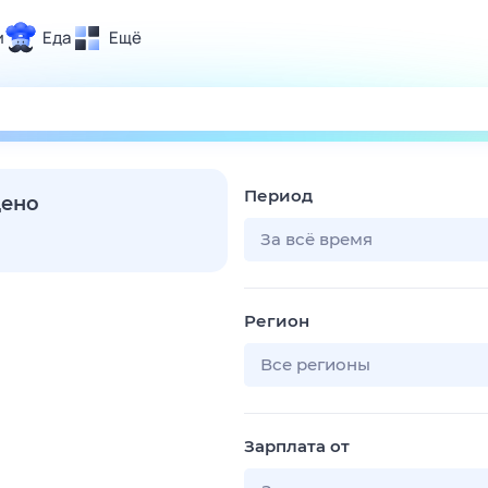
и
Еда
Ещё
Почта
ия и отдых
Поиск
Погода
Период
ТВ-программа
дено
За всё время
и и тренды
Регион
 ситуации
 вместе
Все регионы
Помощь
Зарплата от