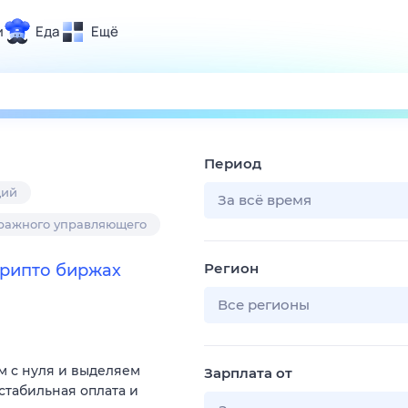
и
Еда
Ещё
Почта
ия и отдых
Поиск
Погода
Период
ТВ-программа
щий
За всё время
ражного управляющего
и и тренды
Регион
крипто биржах
 ситуации
 вместе
Все регионы
Помощь
м с нуля и выделяем
Зарплата от
 стабильная оплата и