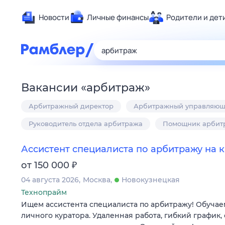
Новости
Личные финансы
Родители и дет
Здоровье
Развлечен
Дом и уют
Вакансии
«
арбитраж
»
Спорт
Арбитражный директор
Арбитражный управляю
Карьера
Авто
Руководитель отдела арбитража
Помощник арбит
Технологи
Ассистент специалиста по арбитражу на 
Жизненные
₽
от 150 000
Сберегаем
04 августа 2026
Москва
Новокузнецкая
Гороскопы
Технопрайм
Ищем ассистента специалиста по арбитражу! Обучае
личного куратора. Удаленная работа, гибкий график,