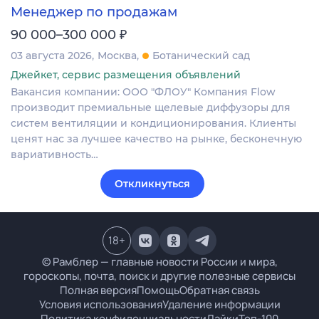
Менеджер по продажам
₽
90 000–300 000
03 августа 2026
Москва
Ботанический сад
Джейкет, сервис размещения объявлений
Вакансия компании: ООО "ФЛОУ" Компания Flow
производит премиальные щелевые диффузоры для
систем вентиляции и кондиционирования. Клиенты
ценят нас за лучшее качество на рынке, бесконечную
вариативность…
Откликнуться
18
+
© Рамблер — главные новости России и мира,
гороскопы, почта, поиск и другие полезные сервисы
Полная версия
Помощь
Обратная связь
Условия использования
Удаление информации
Политика конфиденциальности
Лайки
Топ-100