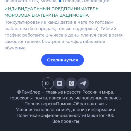
06 августа 2026
Москва
Площадь Революции
ИНДИВИДУАЛЬНЫЙ ПРЕДПРИНИМАТЕЛЬ
МОРОЗОВА ЕКАТЕРИНА ВАДИМОВНА
Консультирование кандидатов в чате по готовым
шаблонам (без продаж, только поддержка). Гибкий
график: работайте 2-4 часа в день, плануя свое время
самостоятельно, быстрое и комфортабельное
обучение.
Откликнуться
18
+
© Рамблер — главные новости России и мира,
гороскопы, почта, поиск и другие полезные сервисы
Полная версия
Помощь
Обратная связь
Условия использования
Удаление информации
Политика конфиденциальности
Лайки
Топ-100
Все проекты