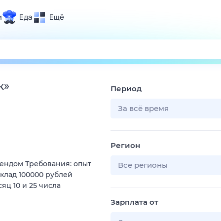
и
Еда
Ещё
Почта
ия и отдых
Поиск
Погода
к
»
Период
ТВ-программа
За всё время
и и тренды
Регион
 ситуации
рендом Требования: опыт
 вместе
Все регионы
оклад 100000 рублей
Помощь
сяц 10 и 25 числа
Зарплата от