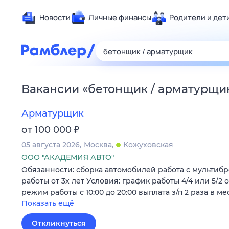
Новости
Личные финансы
Родители и дет
Здоровье
Развлечен
Дом и уют
Вакансии
«
бетонщик / арматурщи
Спорт
Карьера
Арматурщик
Авто
₽
от 100 000
Технологи
05 августа 2026
Москва
Кожуховская
Жизненные
ООО "АКАДЕМИЯ АВТО"
Обязанности: сборка автомобилей работа с мультиб
Сберегаем
работы от 3х лет Условия: график работы 4/4 или 5/2 
Гороскопы
режим работы с 10:00 до 20:00 выплата з/п 2 раза в ме
Показать ещё
Откликнуться