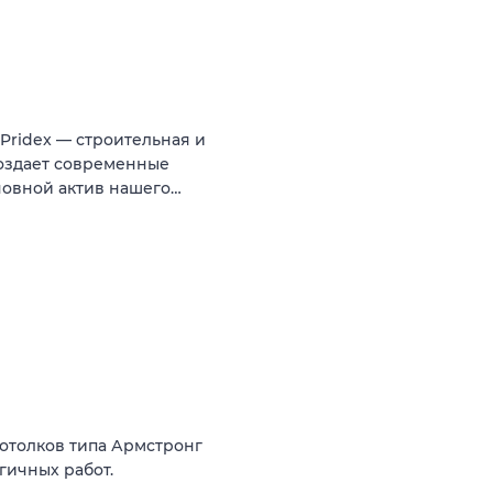
ridex — строительная и
создает современные
новной актив нашего…
потолков типа Армстронг
гичных работ.