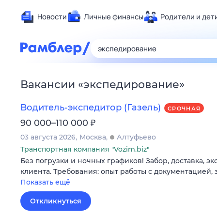
Новости
Личные финансы
Родители и дет
Здоровье
Развлечен
Дом и уют
Вакансии
«
экспедирование
»
Спорт
Карьера
Водитель-экспедитор (Газель)
СРОЧНАЯ
Авто
₽
90 000–110 000
Технологи
03 августа 2026
Москва
Алтуфьево
Жизненные
Транспортная компания "Vozim.biz"
Без погрузки и ночных графиков! Забор, доставка, э
Сберегаем
клиента. Требования: опыт работы с документацией,
Гороскопы
Показать ещё
Откликнуться