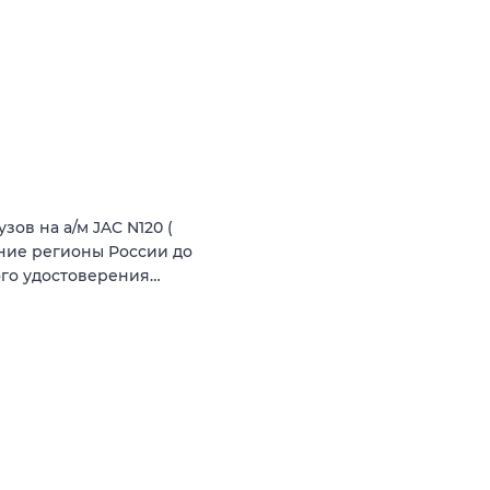
ов на а/м JAC N120 (
ение регионы России до
ого удостоверения…