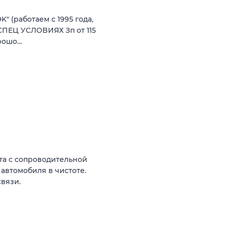
K" (рaбoтaeм с 1995 годa,
 CПEЦ УCЛOBИЯХ Зп oт 115
opошo…
ота с сопроводительной
 автомобиля в чистоте.
вязи.