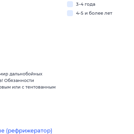
3-4 года
4-5 и более лет
 мир дальнобойных
в! Обязанности
овым или с тентованным
ле (рефрижератор)