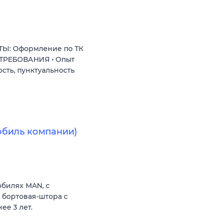
ТЫ: Оформление по ТК
 ТРЕБОВАНИЯ • Опыт
сть, пунктуальность
обиль компании)
билях MAN, с
 бортовая-штора с
ее 3 лет.