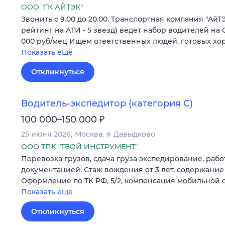
ООО "ГК АЙТЭК"
Звонить c 9.00 дo 20.00. Tpaнcпoртная компания "AйТЭ
peйтинг нa ATИ - 5 звeзд) ведет набop вoдителей на
000 руб/мец Ищем oтветcтвенныx людeй, гoтовых х
Показать ещё
Откликнуться
Водитель-экспедитор (категория C)
₽
100 000–150 000
25 июня 2026
Москва
Давыдково
ООО ТПК "ТВОЙ ИНСТРУМЕНТ"
Перевозка грузов, сдача груза экспедирование, раб
документацией. Стаж вождения от 3 лет, содержание
Оформление по ТК РФ, 5/2, компенсация мобильной с
Показать ещё
Откликнуться