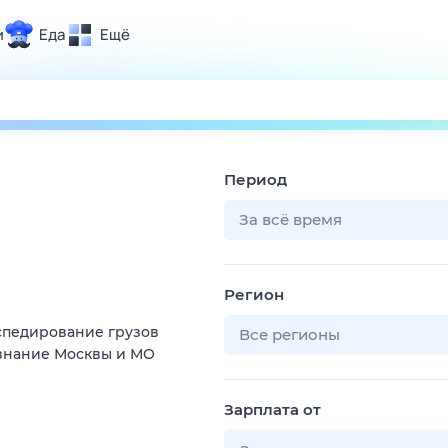
и
Еда
Ещё
Почта
ия и отдых
Поиск
Погода
Период
ТВ-программа
За всё время
и и тренды
Регион
 ситуации
кспедирование грузов
 вместе
Все регионы
 знание Москвы и МО
Помощь
Зарплата от