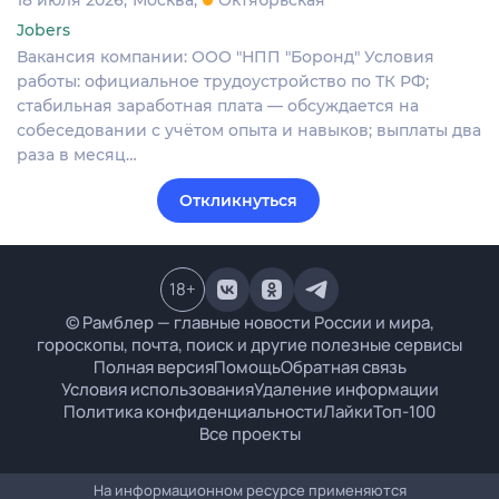
Jobers
Вакансия компании: ООО "НПП "Боронд" Условия
работы: официальное трудоустройство по ТК РФ;
стабильная заработная плата — обсуждается на
собеседовании с учётом опыта и навыков; выплаты два
раза в месяц…
Откликнуться
18
+
© Рамблер — главные новости России и мира,
гороскопы, почта, поиск и другие полезные сервисы
Полная версия
Помощь
Обратная связь
Условия использования
Удаление информации
Политика конфиденциальности
Лайки
Топ-100
Все проекты
На информационном ресурсе применяются