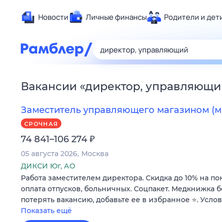
Новости
Личные финансы
Родители и дет
Здоровье
Развлечен
Дом и уют
Вакансии
«
директор, управляющи
Спорт
Карьера
Заместитель управляющего магазином (м
Авто
СРОЧНАЯ
Технологи
₽
74 841–106 274
Жизненные
05 августа 2026
Москва
Сберегаем
ДИКСИ Юг, АО
Работа заместителем директора. Скидка до 10% на по
Гороскопы
оплата отпусков, больничных. Соцпакет. Медкнижка б
потерять вакансию, добавьте ее в избранное ⭐. Усло
Показать ещё