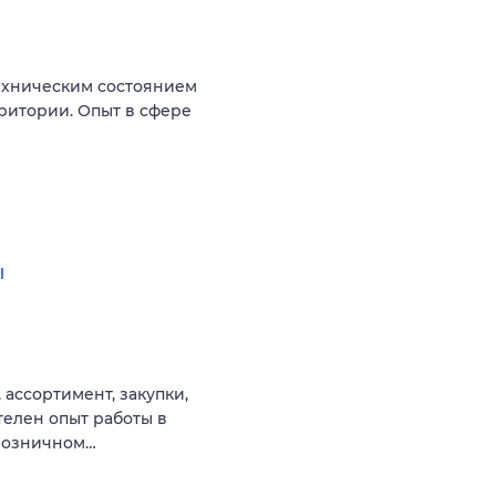
ехническим состоянием
ритории. Опыт в сфере
ы
 ассортимент, закупки,
телен опыт работы в
 розничном…