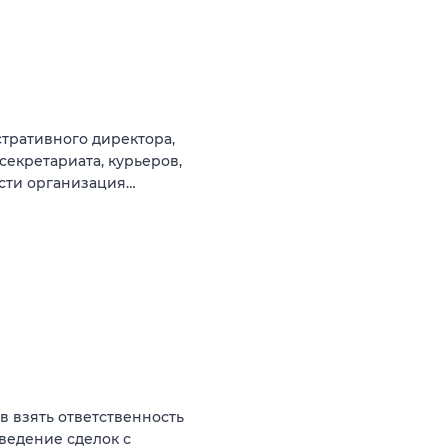
тративного директора,
секретариата, курьеров,
ости организация…
ов взять ответственность
оведение сделок с