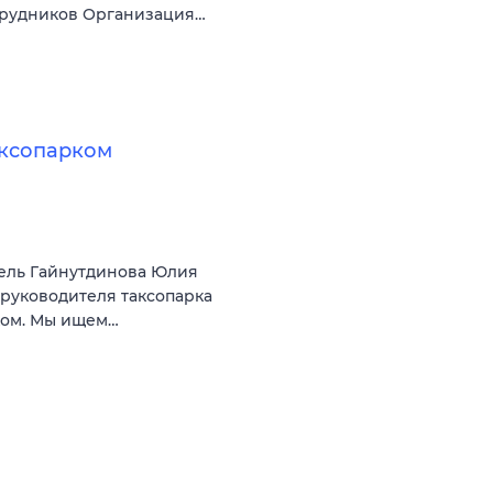
трудников Организация…
аксопарком
ель Гайнутдинова Юлия
 руководителя таксопарка
ком. Мы ищем…