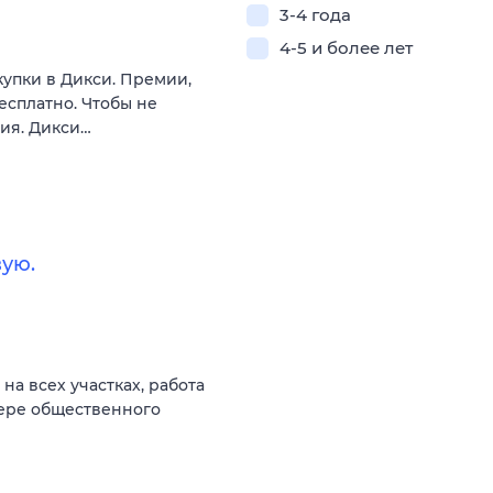
3-4 года
4-5 и более лет
купки в Дикси. Премии,
есплатно. Чтобы не
вия. Дикси…
ую.
а всех участках, работа
фере общественного