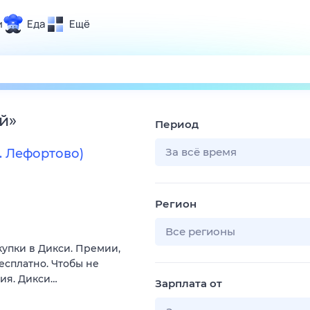
и
Еда
Ещё
Почта
ия и отдых
Поиск
Погода
й
»
Период
ТВ-программа
За всё время
. Лефортово)
и и тренды
Регион
 ситуации
 вместе
Все регионы
купки в Дикси. Премии,
Помощь
есплатно. Чтобы не
вия. Дикси…
Зарплата от