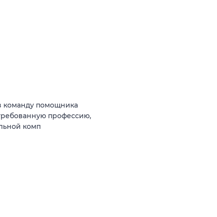
в команду помощника
стребованную профессию,
ильной комп