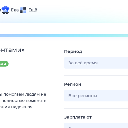
и
Еда
Ещё
Почта
ия и отдых
Поиск
Погода
ентами
»
Период
ТВ-программа
За всё время
ВАЯ
и и тренды
Регион
 ситуации
Мы помогаем людям не
 вместе
Все регионы
и полностью поменять
Помощь
пания надежная…
Зарплата от