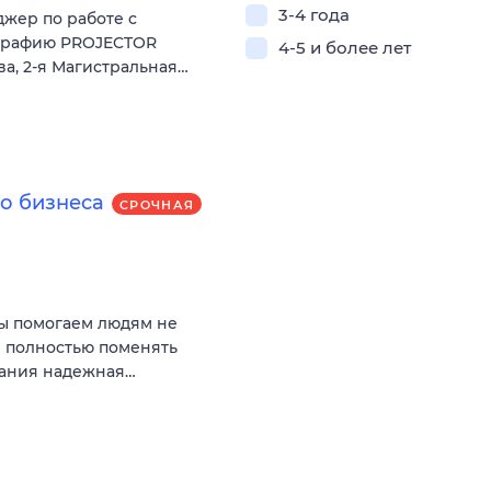
3-4 года
жер по работе с
ографию PROJECTOR
4-5 и более лет
ква, 2-я Магистральная…
о бизнеса
СРОЧНАЯ
Мы помогаем людям не
и полностью поменять
пания надежная…