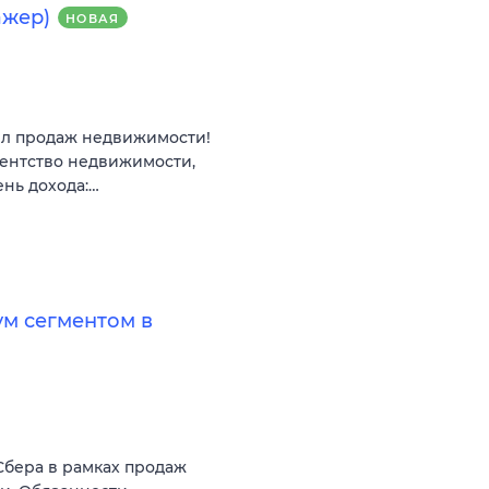
ажер)
НОВАЯ
ел продаж недвижимости!
гентство недвижимости,
ень дохода:…
ум сегментом в
Сбера в рамках продаж