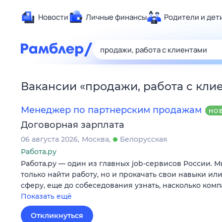
Новости
Личные финансы
Родители и дет
Здоровье
Развлечен
Дом и уют
Вакансии
«
продажи, работа с кли
Спорт
Карьера
Менеджер по партнерским продажам
НО
Авто
Договорная зарплата
Технологи
06 августа 2026
Москва
Белорусская
Жизненные
Работа.ру
Работа.ру — один из главных job-сервисов России. 
Сберегаем
только найти работу, но и прокачать свои навыки ил
Гороскопы
сферу, еще до собеседования узнать, насколько ком
Показать ещё
Откликнуться