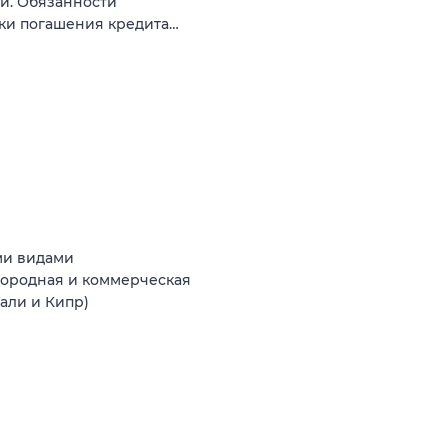
и. Обязанности
ки погашения кредита…
ми видами
агородная и коммерческая
Бали и Кипр)