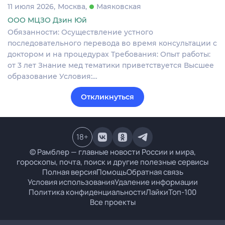
11 июля 2026
Москва
Маяковская
ООО МЦЗО Дзин Юй
Обязанности: Осуществление устного
последовательного перевода во время консультации с
доктором и на процедурах Требования: Опыт работы:
от 3 лет Знание мед тематики приветствуется Высшее
образование Условия:…
Откликнуться
18
+
© Рамблер — главные новости России и мира,
гороскопы, почта, поиск и другие полезные сервисы
Полная версия
Помощь
Обратная связь
Условия использования
Удаление информации
Политика конфиденциальности
Лайки
Топ-100
Все проекты