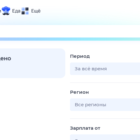
и
Еда
Ещё
Почта
ия и отдых
Поиск
Погода
Период
ТВ-программа
дено
За всё время
и и тренды
Регион
 ситуации
 вместе
Все регионы
Помощь
Зарплата от