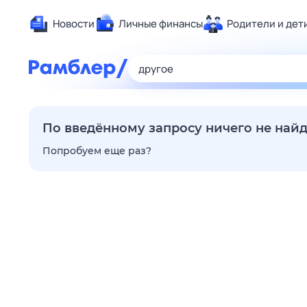
Новости
Личные финансы
Родители и дет
Здоровье
Развлечен
Дом и уют
Спорт
По введённому запросу ничего не най
Карьера
Попробуем еще раз?
Авто
Технологи
Жизненные
Сберегаем
Гороскопы