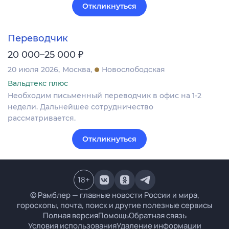
Откликнуться
Переводчик
₽
20 000–25 000
20 июля 2026
Москва
Новослободская
Вальдтекс плюс
Необходим письменный переводчик в офис на 1-2
недели. Дальнейшее сотрудничество
рассматривается.
Откликнуться
18
+
© Рамблер — главные новости России и мира,
гороскопы, почта, поиск и другие полезные сервисы
Полная версия
Помощь
Обратная связь
Условия использования
Удаление информации