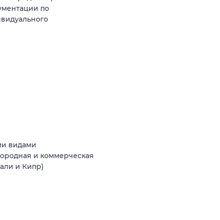
ументации по
ивидуального
ми видами
агородная и коммерческая
Бали и Кипр)