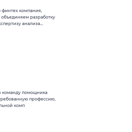
 финтех компания,
ы объединяем разработку
кспертизу анализа…
в команду помощника
стребованную профессию,
ильной комп