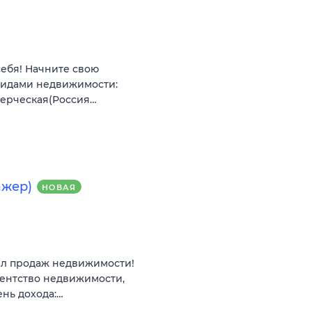
себя! Начните свою
видами недвижимости:
мерческая(Россия…
ажер)
НОВАЯ
ел продаж недвижимости!
гентство недвижимости,
ень дохода:…