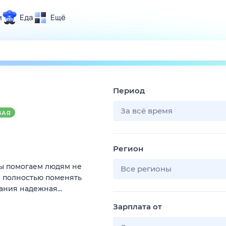
и
Еда
Ещё
Почта
ия и отдых
Поиск
Погода
Период
ТВ-программа
За всё время
ВАЯ
и и тренды
Регион
 ситуации
Мы помогаем людям не
 вместе
Все регионы
и полностью поменять
Помощь
пания надежная…
Зарплата от