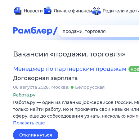
Новости
Личные финансы
Родители и дет
Здоровье
Развлечен
Дом и уют
Вакансии
«
продажи, торговля
»
Спорт
Карьера
Менеджер по партнерским продажам
НО
Авто
Договорная зарплата
Технологи
06 августа 2026
Москва
Белорусская
Жизненные
Работа.ру
Работа.ру — один из главных job-сервисов России. 
Сберегаем
только найти работу, но и прокачать свои навыки ил
Гороскопы
сферу, еще до собеседования узнать, насколько ком
Показать ещё
Откликнуться