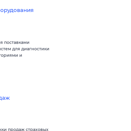
борудования
я поставками
стем для диагностики
ториями и
даж
жки продаж страховых