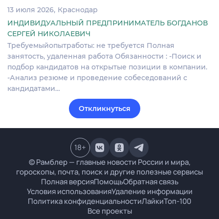
13 июля 2026
Краснодар
ИНДИВИДУАЛЬНЫЙ ПРЕДПРИНИМАТЕЛЬ БОГДАНОВ
СЕРГЕЙ НИКОЛАЕВИЧ
Требуемыйопытработы: не требуется Полная
занятость, удаленная работа Обязанности : -Поиск и
подбор кандидатов на открытые позиции в компании.
-Анализ резюме и проведение собеседований с
кандидатами…
Откликнуться
18
+
© Рамблер — главные новости России и мира,
гороскопы, почта, поиск и другие полезные сервисы
Полная версия
Помощь
Обратная связь
Условия использования
Удаление информации
Политика конфиденциальности
Лайки
Топ-100
Все проекты