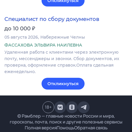
Откликнуться
Специалист по сбору документов
₽
до 10 000
05 августа 2026
Набережные Челны
ФАССАХОВА ЭЛЬВИРА НАИЛЕВНА
Удаленная работа с клиентами через электронную
почту, мессенджеры и звонки. Сбор документов, их
проверка, оформление справок.Оплата сдельная
еженедельно.
Откликнуться
18
+
© Рамблер — главные новости России и мира,
гороскопы, почта, поиск и другие полезные сервисы
Полная версия
Помощь
Обратная связь