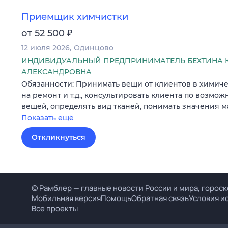
Приемщик химчистки
₽
от 52 500
12 июля 2026
Одинцово
ИНДИВИДУАЛЬНЫЙ ПРЕДПРИНИМАТЕЛЬ БЕХТИНА 
АЛЕКСАНДРОВНА
Обязанности: Принимать вещи от клиентов в химичес
на ремонт и т.д., консультировать клиента по возмо
вещей, определять вид тканей, понимать значения 
Показать ещё
Откликнуться
© Рамблер — главные новости России и мира, гороск
Мобильная версия
Помощь
Обратная связь
Условия и
Все проекты