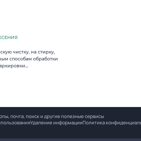
КСЕНИЯ
кую чистку, на стирку,
жным способам обработки
маркировки…
опы, почта, поиск и другие полезные сервисы
спользования
Удаление информации
Политика конфиденциал