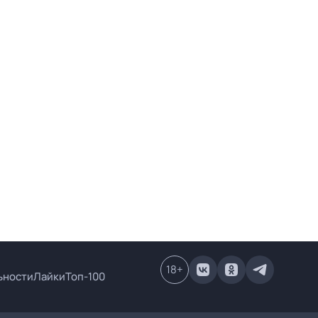
18
+
ьности
Лайки
Топ-100