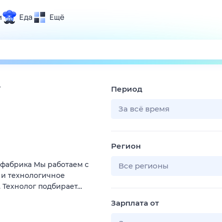
и
Еда
Ещё
Почта
ия и отдых
Поиск
Погода
»
Период
ТВ-программа
За всё время
и и тренды
Регион
 ситуации
фабрика Мы работаем с
 вместе
Все регионы
е и технологичное
Помощь
 Технолог подбирает…
Зарплата от