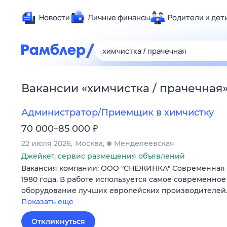
Новости
Личные финансы
Родители и дет
Здоровье
Развлечен
Дом и уют
Вакансии
«
химчистка / прачечная
Спорт
Карьера
Администратор/Приемщик в химчистку
Авто
₽
70 000–85 000
Технологи
22 июля 2026
Москва
Менделеевская
Жизненные
Джейкет, сервис размещения объявлений
Вакансия компании: ООО "СНЕЖИНКА" Современная 
Сберегаем
1980 года. В работе используется самое современно
Гороскопы
оборудование лучших европейских производителей.
Показать ещё
Откликнуться