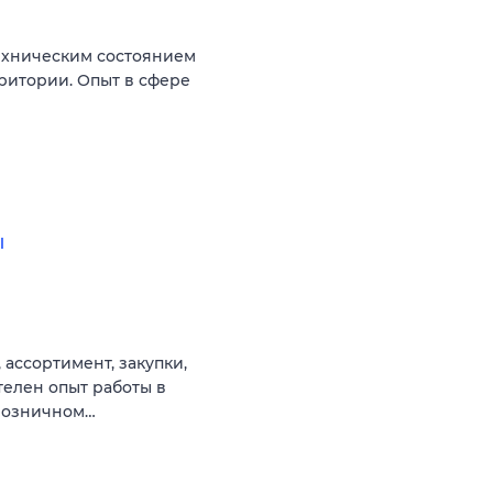
ехническим состоянием
ритории. Опыт в сфере
ы
 ассортимент, закупки,
телен опыт работы в
 розничном…