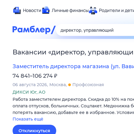
Новости
Личные финансы
Родители и дет
Здоровье
Развлечен
Дом и уют
Вакансии
«
директор, управляющи
Спорт
Карьера
Заместитель директора магазина (ул. Вави
Авто
₽
74 841–106 274
Технологи
06 августа 2026
Москва
Профсоюзная
Жизненные
ДИКСИ Юг, АО
Работа заместителем директора. Скидка до 10% на по
Сберегаем
оплата отпусков, больничных. Соцпакет. Медкнижка б
Гороскопы
потерять вакансию, добавьте ее в избранное. Услови
Показать ещё
Откликнуться