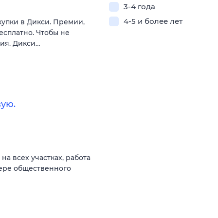
3-4 года
4-5 и более лет
купки в Дикси. Премии,
есплатно. Чтобы не
вия. Дикси…
ую.
а всех участках, работа
фере общественного