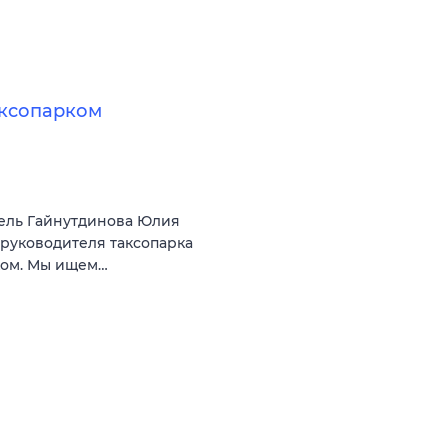
аксопарком
ель Гайнутдинова Юлия
 руководителя таксопарка
ком. Мы ищем…