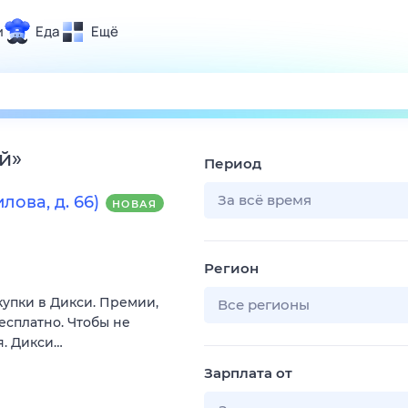
и
Еда
Ещё
Почта
ия и отдых
Поиск
Погода
й
»
Период
ТВ-программа
За всё время
лова, д. 66)
НОВАЯ
и и тренды
Регион
 ситуации
купки в Дикси. Премии,
 вместе
Все регионы
есплатно. Чтобы не
Помощь
я. Дикси…
Зарплата от