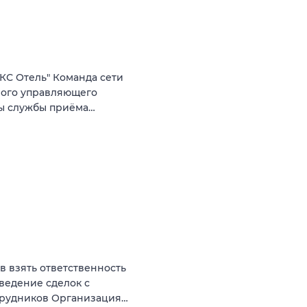
КС Отель" Команда сети
ного управляющего
ты службы приёма…
ов взять ответственность
оведение сделок с
трудников Организация…