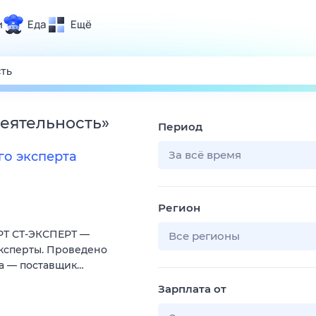
и
Еда
Ещё
Почта
ия и отдых
Поиск
Погода
деятельность
»
Период
ТВ-программа
За всё время
о эксперта
и и тренды
Регион
 ситуации
РТ СТ-ЭКСПЕРТ —
 вместе
Все регионы
 эксперты. Проведено
Помощь
ода — поставщик…
Зарплата от