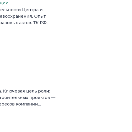
ации
ельности Центра и
авоохранения. Опыт
авовых актов. ТК РФ.
. Ключевая цель роли:
троительных проектов —
тересов компании…