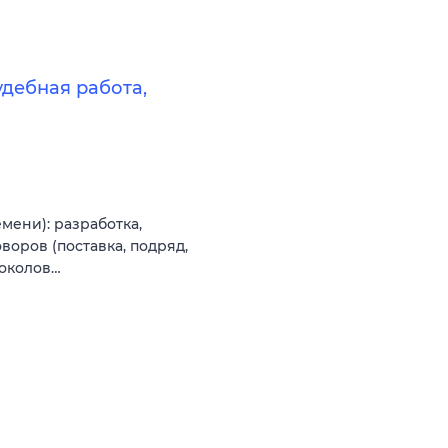
удебная работа,
мени): разработка,
воров (поставка, подряд,
токолов…