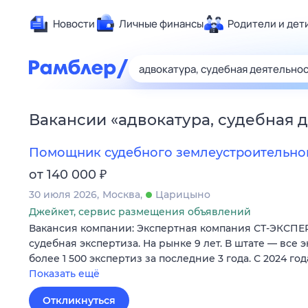
Новости
Личные финансы
Родители и дет
Здоровье
Развлечен
Дом и уют
Вакансии
«
адвокатура, судебная 
Спорт
Карьера
Помощник судебного землеустроительног
Авто
₽
от 140 000
Технологи
30 июля 2026
Москва
Царицыно
Жизненные
Джейкет, сервис размещения объявлений
Вакансия компании: Экспертная компания СТ-ЭКСПЕ
Сберегаем
судебная экспертиза. На рынке 9 лет. В штате — все
Гороскопы
более 1 500 экспертиз за последние 3 года. С 2024 г
Показать ещё
Откликнуться