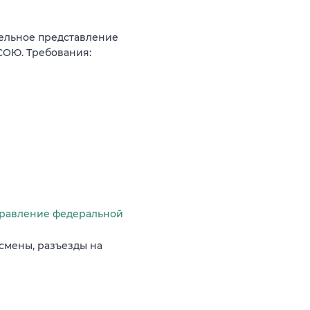
тельное представление
СОЮ. Требования:
правление федеральной
смены, разъезды на