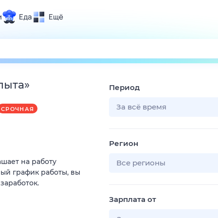
и
Еда
Ещё
Почта
ия и отдых
Поиск
Погода
пыта
»
Период
ТВ-программа
За всё время
СРОЧНАЯ
и и тренды
Регион
 ситуации
ашает на работу
 вместе
Все регионы
ый график работы, вы
Помощь
 заработок.
Зарплата от