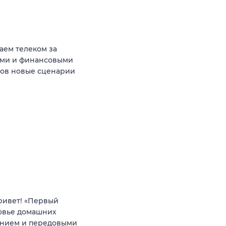
аем телеком за
ыми и финансовыми
тов новые сценарии
ривет! «Первый
ровье домашних
анием и передовыми