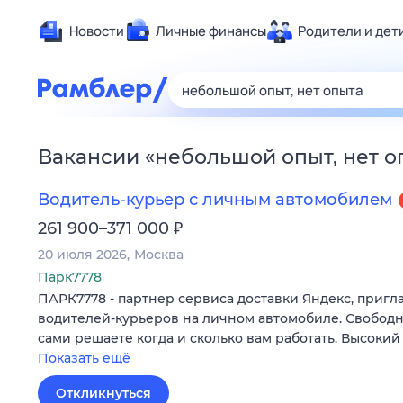
Новости
Личные финансы
Родители и дет
Здоровье
Развлечен
Дом и уют
Вакансии
«
небольшой опыт, нет о
Спорт
Карьера
Водитель-курьер с личным автомобилем
Авто
₽
261 900–371 000
Технологи
20 июля 2026
Москва
Жизненные
Парк7778
ПАРК7778 - партнер сервиса доставки Яндекс, пригл
Сберегаем
водителей-курьеров на личном автомобиле. Свободн
Гороскопы
сами решаете когда и сколько вам работать. Высокий
Показать ещё
Откликнуться