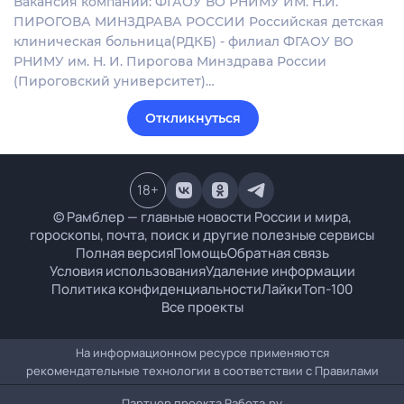
Вакансия компании: ФГАОУ ВО РНИМУ ИМ. Н.И.
ПИРОГОВА МИНЗДРАВА РОССИИ Российская детская
клиническая больница(РДКБ) - филиал ФГАОУ ВО
РНИМУ им. Н. И. Пирогова Минздрава России
(Пироговский университет)…
Откликнуться
18
+
© Рамблер — главные новости России и мира,
гороскопы, почта, поиск и другие полезные сервисы
Полная версия
Помощь
Обратная связь
Условия использования
Удаление информации
Политика конфиденциальности
Лайки
Топ-100
Все проекты
На информационном ресурсе применяются
рекомендательные технологии в соответствии с
Правилами
Партнер проекта
Работа.ру