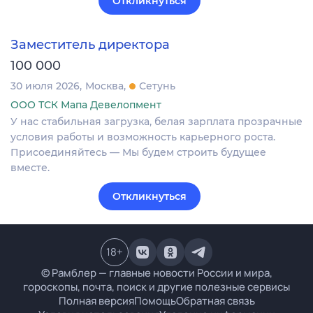
Откликнуться
Заместитель директора
100 000
30 июля 2026
Москва
Сетунь
ООО ТСК Мапа Девелопмент
У нас стабильная загрузка, белая зарплата прозрачные
условия работы и возможность карьерного роста.
Присоединяйтесь — Мы будем строить будущее
вместе.
Откликнуться
18
+
© Рамблер — главные новости России и мира,
гороскопы, почта, поиск и другие полезные сервисы
Полная версия
Помощь
Обратная связь