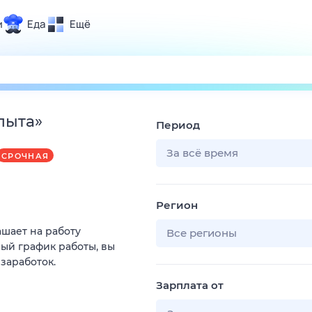
и
Еда
Ещё
Почта
ия и отдых
Поиск
Погода
пыта
»
Период
ТВ-программа
За всё время
СРОЧНАЯ
и и тренды
Регион
 ситуации
ашает на работу
 вместе
Все регионы
ый график работы, вы
Помощь
 заработок.
Зарплата от