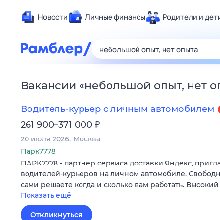
Новости
Личные финансы
Родители и дет
Здоровье
Развлечен
Дом и уют
Вакансии
«
небольшой опыт, нет о
Спорт
Карьера
Водитель-курьер с личным автомобилем
Авто
₽
261 900–371 000
Технологи
20 июля 2026
Москва
Жизненные
Парк7778
ПАРК7778 - партнер сервиса доставки Яндекс, пригл
Сберегаем
водителей-курьеров на личном автомобиле. Свободн
Гороскопы
сами решаете когда и сколько вам работать. Высокий
Показать ещё
Откликнуться