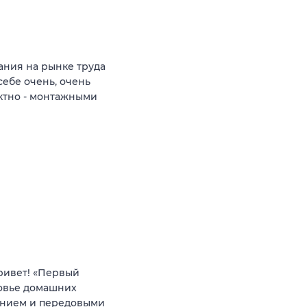
ния на рынке труда
себе очень, очень
ктно - монтажными
ривет! «Первый
ровье домашних
анием и передовыми