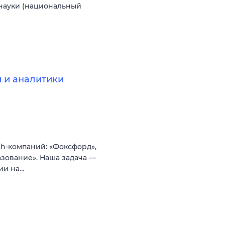
 науки (национальный
 и аналитики
h-компаний: «Фоксфорд»,
азование». Наша задача —
ии на…