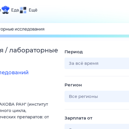
и
Еда
Ещё
Почта
ия и отдых
Поиск
Погода
я / лабораторные
Период
ТВ-программа
За всё время
следований
и и тренды
Регион
 ситуации
 вместе
Все регионы
АКОВА РАН" (институт
Помощь
ного цикла,
еских препаратов: от
Зарплата от