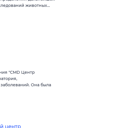
следований животных…
ния "CMD Центр
ратория,
заболеваний. Она была
й центр