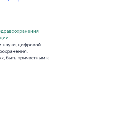
здравоохранения
ации
и науки, цифровой
оохранения,
х, быть причастным к