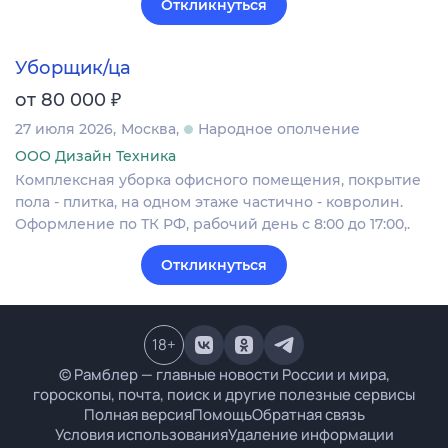
Откликнуться
Уборщик/ца
₽
от 80 000
27 июля 2026
Москва
Народное ополчение
ООО Дизайн Техника
Комплексная уборка офисного помещения, покрытие
пола - плитка, на одном этаже частично - ковролин.
Оформление по ТК РФ, рабочий день с 8:00 до 17:00,.
Откликнуться
18
+
© Рамблер — главные новости России и мира,
гороскопы, почта, поиск и другие полезные сервисы
Полная версия
Помощь
Обратная связь
Условия использования
Удаление информации