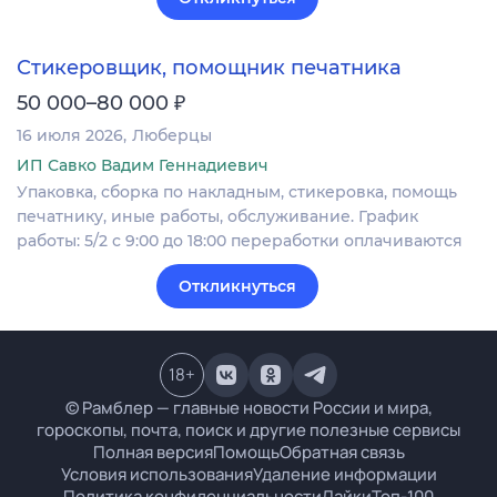
Стикеровщик, помощник печатника
₽
50 000–80 000
16 июля 2026
Люберцы
ИП Савко Вадим Геннадиевич
Упаковка, сборка по накладным, стикеровка, помощь
печатнику, иные работы, обслуживание. График
работы: 5/2 с 9:00 до 18:00 переработки оплачиваются
Откликнуться
18
+
© Рамблер — главные новости России и мира,
гороскопы, почта, поиск и другие полезные сервисы
Полная версия
Помощь
Обратная связь
Условия использования
Удаление информации
Политика конфиденциальности
Лайки
Топ-100