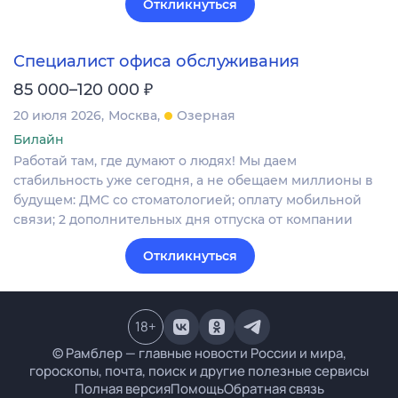
Откликнуться
Специалист офиса обслуживания
₽
85 000–120 000
20 июля 2026
Москва
Озерная
Билайн
Работай там, где думают о людях! Мы даем
стабильность уже сегодня, а не обещаем миллионы в
будущем: ДМС со стоматологией; оплату мобильной
связи; 2 дополнительных дня отпуска от компании​
Откликнуться
18
+
© Рамблер — главные новости России и мира,
гороскопы, почта, поиск и другие полезные сервисы
Полная версия
Помощь
Обратная связь