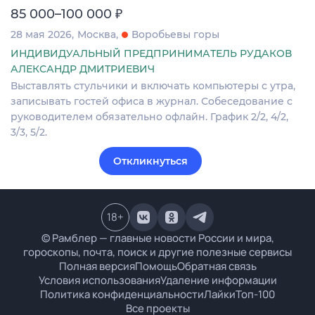
₽
85 000–100 000
28 мая 2026
Москва
Воробьевы горы
ИНДИВИДУАЛЬНЫЙ ПРЕДПРИНИМАТЕЛЬ РУДАКОВ
АЛЕКСАНДР ДМИТРИЕВИЧ
Выставлять стульчики и включать компьютеры с утра,
записывать гостей офиса в журнал. Собеседование с
руководителем обязательно офлайн. График 2/2, 4/2,
3/3, 5/2.
Откликнуться
18
+
© Рамблер — главные новости России и мира,
гороскопы, почта, поиск и другие полезные сервисы
Полная версия
Помощь
Обратная связь
Условия использования
Удаление информации
Политика конфиденциальности
Лайки
Топ-100
Все проекты