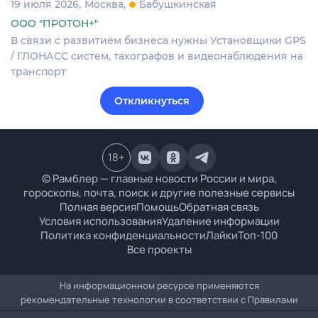
19 июля 2026
Москва
Бабушкинская
ООО "ПРОТОН+"
В связи с развитием бизнеса нужны Установщики GPS
/ ГЛОНАСС систем, тахографов и видеонаблюдения на
транспорт
Откликнуться
18
+
© Рамблер — главные новости России и мира,
гороскопы, почта, поиск и другие полезные сервисы
Полная версия
Помощь
Обратная связь
Условия использования
Удаление информации
Политика конфиденциальности
Лайки
Топ-100
Все проекты
На информационном ресурсе применяются
рекомендательные технологии в соответствии с
Правилами