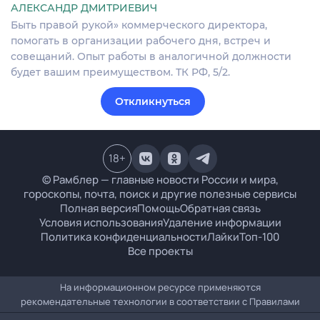
АЛЕКСАНДР ДМИТРИЕВИЧ
Быть правой рукой» коммерческого директора,
помогать в организации рабочего дня, встреч и
совещаний. Опыт работы в аналогичной должности
будет вашим преимуществом. ТК РФ, 5/2.
Откликнуться
18
+
© Рамблер — главные новости России и мира,
гороскопы, почта, поиск и другие полезные сервисы
Полная версия
Помощь
Обратная связь
Условия использования
Удаление информации
Политика конфиденциальности
Лайки
Топ-100
Все проекты
На информационном ресурсе применяются
рекомендательные технологии в соответствии с
Правилами