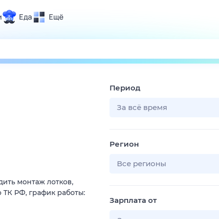
и
Еда
Ещё
Почта
ия и отдых
Поиск
Погода
Период
ТВ-программа
За всё время
и и тренды
Регион
 ситуации
 вместе
Все регионы
Помощь
ить монтаж лотков,
 ТК РФ, график работы:
Зарплата от