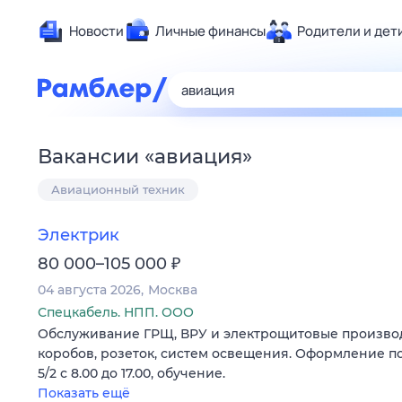
Новости
Личные финансы
Родители и дет
Здоровье
Развлечен
Дом и уют
Вакансии
«
авиация
»
Спорт
Авиационный техник
Карьера
Авто
Электрик
Технологи
₽
80 000–105 000
Жизненные
04 августа 2026
Москва
Сберегаем
Спецкабель. НПП. ООО
Гороскопы
Обслуживание ГРЩ, ВРУ и электрощитовые производ
коробов, розеток, систем освещения. Оформление по
5/2 с 8.00 до 17.00, обучение.
Показать ещё