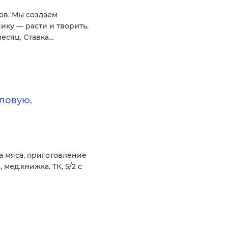
ов. Мы создаем
нику — расти и творить.
месяц. Ставка…
ловую.
а мяса, приготовление
 мед.книжка. ТК, 5/2 с