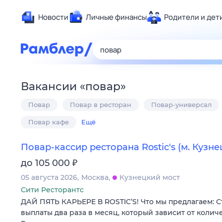
Новости
Личные финансы
Родители и дет
Здоровье
Развлечен
Дом и уют
Вакансии
«
повар
»
Спорт
Повар
Повар в ресторан
Повар-универсал
Карьера
Авто
Повар кафе
Ещё
Технологи
Повар-кассир ресторана Rostic's (м. Кузн
Жизненные
₽
до 105 000
Сберегаем
05 августа 2026
Москва
Кузнецкий мост
Гороскопы
Сити Ресторантс
ДАЙ ПЯТЬ КАРЬЕРЕ В ROSTIC’S! Что мы предлагаем: 
выплаты два раза в месяц, который зависит от колич