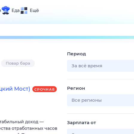
и
Еда
Ещё
Почта
ия и отдых
Поиск
Погода
Период
ТВ-программа
Повар бара
За всё время
и и тренды
Регион
ецкий Мост)
СРОЧНАЯ
 ситуации
 вместе
Все регионы
Помощь
Стабильный доход —
Зарплата от
ества отработанных часов