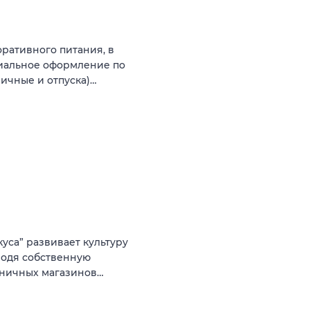
ративного питания, в
циальное оформление по
ничные и отпуска)…
уса” развивает культуру
водя собственную
зничных магазинов…