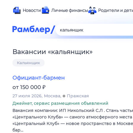
Новости
Личные финансы
Родители и дет
Здоровье
Развлечен
Дом и уют
Вакансии
«
кальянщик
»
Спорт
Кальянщик
Карьера
Авто
Официант-бармен
Технологи
₽
от 150 000
Жизненные
27 июля 2026
Москва
Пражская
Сберегаем
Джейкет, сервис размещения объявлений
Гороскопы
Вакансия компании: ИП Никольский С.Л . Стань част
«Центрального Клуба» — самого атмосферного места
«Центральный Клуб» — новое пространство в Москв
бар…