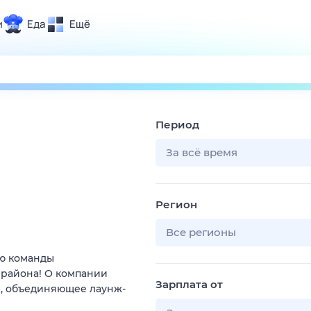
и
Еда
Ещё
Почта
ия и отдых
Поиск
Погода
Период
ТВ-программа
За всё время
и и тренды
Регион
 ситуации
 вместе
Все регионы
Помощь
ью команды
 района! О компании
Зарплата от
е, объединяющее лаунж-