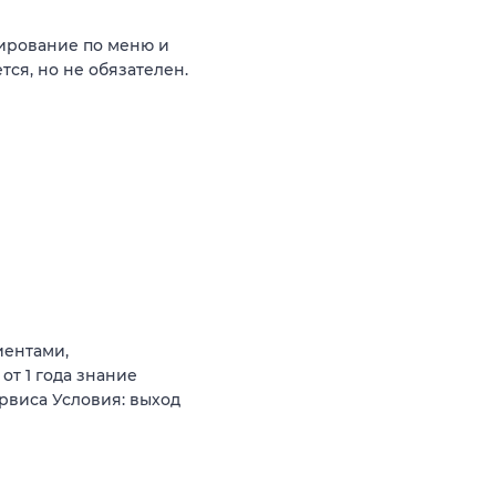
тирование по меню и
ся, но не обязателен.
иентами,
от 1 года знание
рвиса Условия: выход