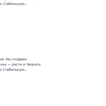
м; Стабильную…
ов. Мы создаем
нику — расти и творить.
м; Стабильную…