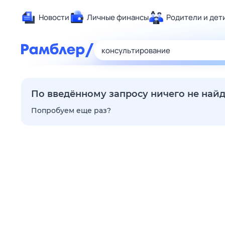
Новости
Личные финансы
Родители и дет
Здоровье
Развлечен
Дом и уют
Спорт
По введённому запросу ничего не най
Карьера
Попробуем еще раз?
Авто
Технологи
Жизненные
Сберегаем
Гороскопы