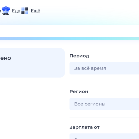
и
Еда
Ещё
Почта
ия и отдых
Поиск
Погода
Период
ТВ-программа
дено
За всё время
и и тренды
Регион
 ситуации
 вместе
Все регионы
Помощь
Зарплата от