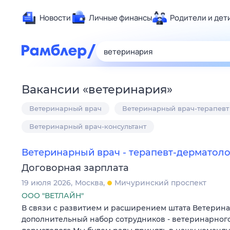
Новости
Личные финансы
Родители и дет
Здоровье
Развлечен
Дом и уют
Вакансии
«
ветеринария
»
Спорт
Ветеринарный врач
Ветеринарный врач-терапевт
Карьера
Авто
Ветеринарный врач-консультант
Технологи
Ветеринарный врач - терапевт-дерматоло
Жизненные
Договорная зарплата
Сберегаем
19 июля 2026
Москва
Мичуринский проспект
Гороскопы
ООО "ВЕТЛАЙН"
В связи с развитием и расширением штата Ветерин
дополнительный набор сотрудников - ветеринарного