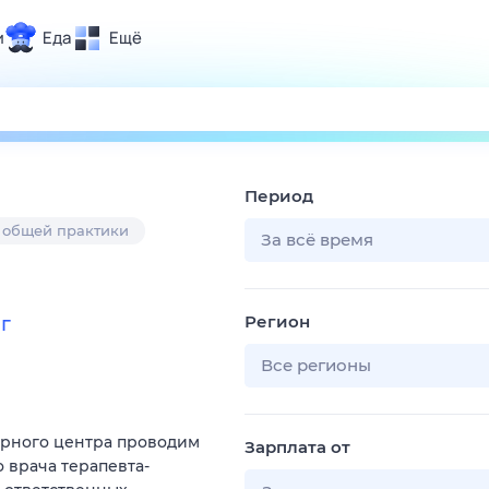
и
Еда
Ещё
Почта
ия и отдых
Поиск
Погода
Период
ТВ-программа
 общей практики
За всё время
и и тренды
Регион
г
 ситуации
 вместе
Все регионы
Помощь
арного центра проводим
Зарплата от
 врача терапевта-