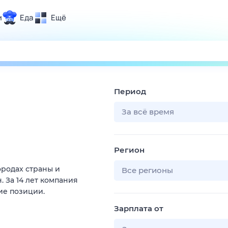
и
Еда
Ещё
Почта
ия и отдых
Поиск
Погода
Период
ТВ-программа
За всё время
и и тренды
Регион
 ситуации
ородах страны и
 вместе
Все регионы
 За 14 лет компания
Помощь
ие позиции.
Зарплата от