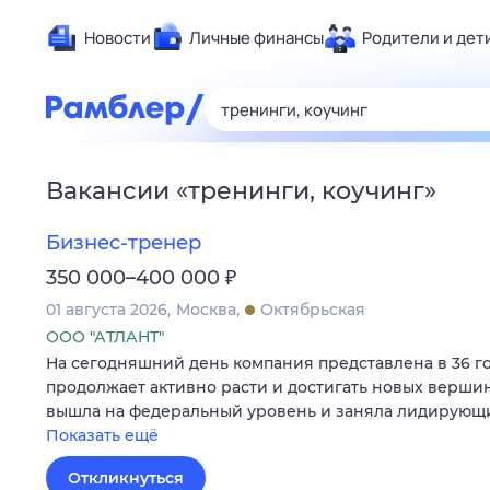
Новости
Личные финансы
Родители и дет
Здоровье
Развлечен
Дом и уют
Вакансии
«
тренинги, коучинг
»
Спорт
Карьера
Бизнес-тренер
Авто
₽
350 000–400 000
Технологи
01 августа 2026
Москва
Октябрьская
Жизненные
ООО "АТЛАНТ"
На сегодняшний день компания представлена в 36 г
Сберегаем
продолжает активно расти и достигать новых вершин.
Гороскопы
вышла на федеральный уровень и заняла лидирующ
Показать ещё
Откликнуться