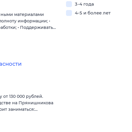
3-4 года
4-5 и более лет
онными материалами
полноту информации; •
аботки; • Поддерживать…
асности
 от 130 000 рублей.
одстве на Прянишникова
оит заниматься:…