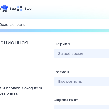
и
Еда
Ещё
Почта
ия и отдых
Поиск
Погода
мационная
Период
ТВ-программа
За всё время
и и тренды
Регион
 ситуации
 вместе
Все регионы
 и продаж. Доход до 76
Помощь
без опыта.
Зарплата от