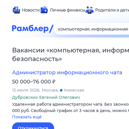
Новости
Личные финансы
Родители и дет
Здоровье
Развлечен
Дом и уют
Вакансии
«
компьютерная, инфор
Спорт
безопасность
»
Карьера
Авто
Администратор информационного чата
Технологи
₽
50 000–76 000
Жизненные
13 июля 2026
Москва
Киевская
Сберегаем
Дубровских Евгений Олегович
Удаленная работа администратором чата. Без звонков
Гороскопы
000 руб. Свободный график от 3 часов в день, можно 
Показать ещё
Откликнуться