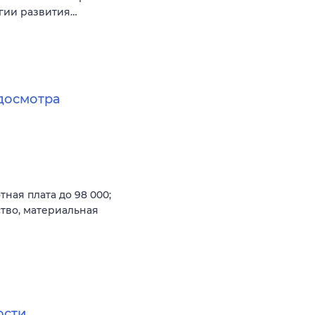
егии развития…
досмотра
ная плата до 98 000;
тво, материальная
ости