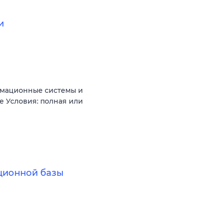
и
рмационные системы и
 Условия: полная или
ционной базы