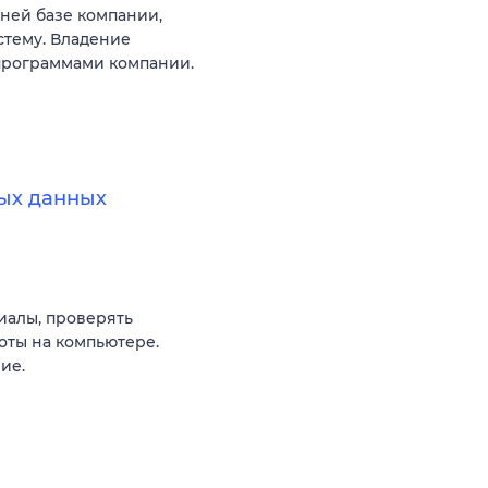
ней базе компании,
стему. Владение
 программами компании.
ых данных
алы, проверять
оты на компьютере.
ие.