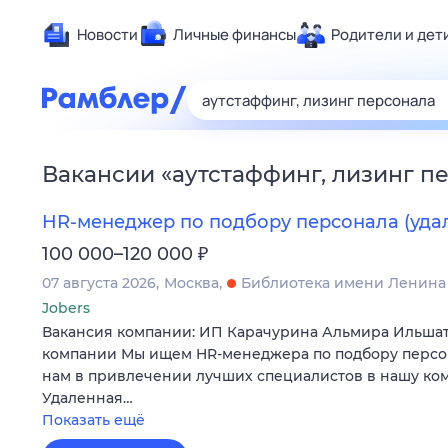
Новости
Личные финансы
Родители и дет
Здоровье
Развлечен
Дом и уют
Вакансии
«
аутстаффинг, лизинг п
Спорт
Карьера
HR-менеджер по подбору персонала (уда
Авто
₽
100 000–120 000
Технологи
07 августа 2026
Москва
Библиотека имени Ленина
Жизненные
Jobers
Вакансия компании: ИП Карачурина Альмира Ильша
Сберегаем
компании Мы ищем HR-менеджера по подбору персо
Гороскопы
нам в привлечении лучших специалистов в нашу ко
Удаленная…
Показать ещё