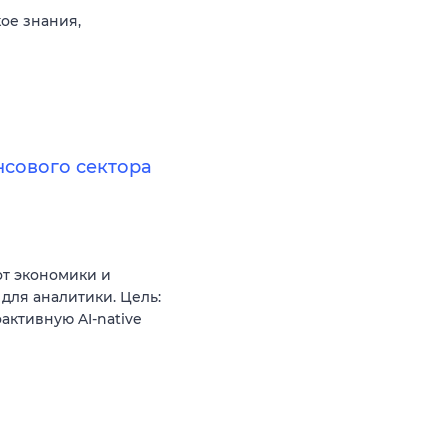
кое знания,
нсового сектора
от экономики и
для аналитики. Цель:
ктивную AI-native