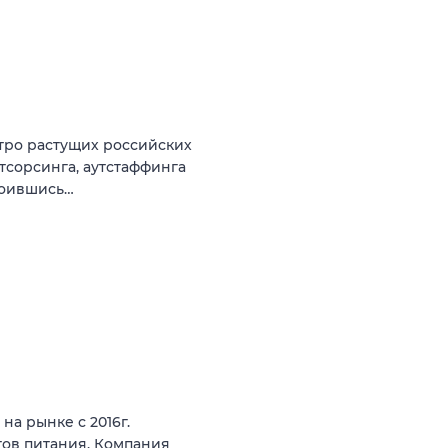
стро растущих российских
тсорсинга, аутстаффинга
роившись…
на рынке с 2016г.
тов питания. Компания