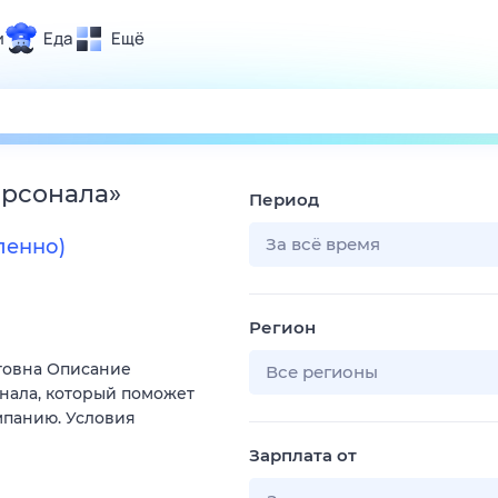
и
Еда
Ещё
Почта
ия и отдых
Поиск
Погода
ерсонала
»
Период
ТВ-программа
За всё время
ленно)
и и тренды
Регион
 ситуации
товна Описание
 вместе
Все регионы
нала, который поможет
Помощь
мпанию. Условия
Зарплата от