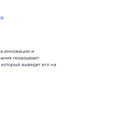
ия
на инновации и
вания показывает
 который выведет его на