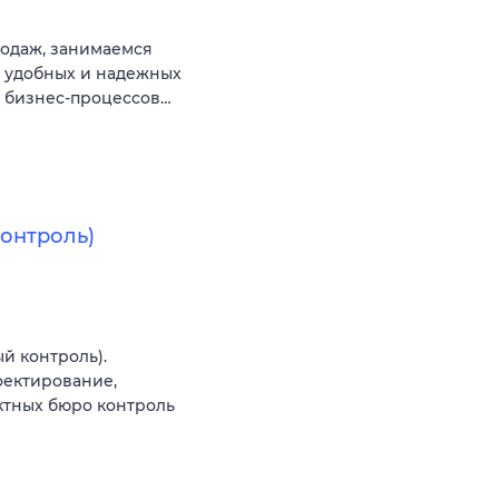
родаж, занимаемся
й удобных и надежных
х бизнес-процессов…
онтроль)
й контроль).
оектирование,
ктных бюро контроль