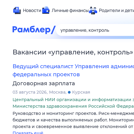
Новости
Личные финансы
Родители и дет
Здоровье
Развлечен
Дом и уют
Вакансии
«
управление, контроль
»
Спорт
Карьера
Ведущий специалист Управления админи
Авто
федеральных проектов
Технологи
Договорная зарплата
Жизненные
03 августа 2026
Москва
Курская
Центральный НИИ организации и информатизации 
Сберегаем
Министерства здравоохранения Российской Федер
Гороскопы
Руководство и мониторинг проектов. Риск-менеджмен
бюджетов и качества выполняемых работ. Мониторин
проекта и своевременное выявление отклонений от 
Показать ещё