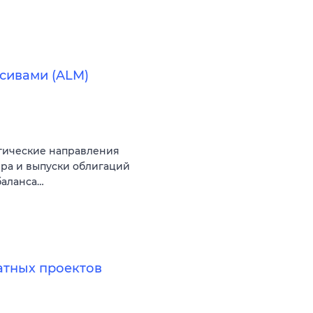
сивами (ALM)
егические направления
ра и выпуски облигаций
баланса…
атных проектов