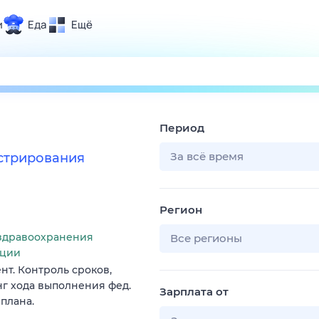
и
Еда
Ещё
Почта
ия и отдых
Поиск
Погода
Период
ТВ-программа
За всё время
стрирования
и и тренды
Регион
 ситуации
здравоохранения
 вместе
Все регионы
ации
Помощь
т. Контроль сроков,
г хода выполнения фед.
Зарплата от
плана.