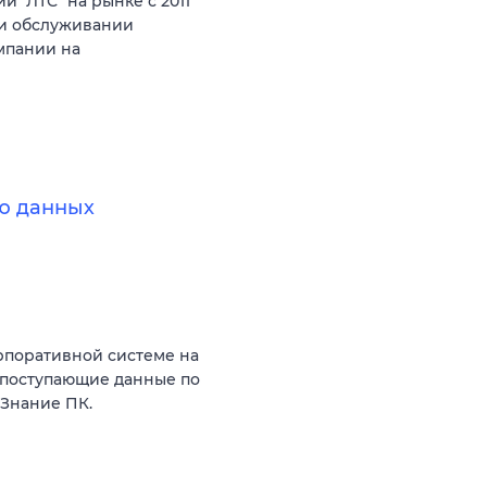
 "ЛТС" на рынке с 2011
е и обслуживании
мпании на
ю данных
рпоративной системе на
 поступающие данные по
 Знание ПК.