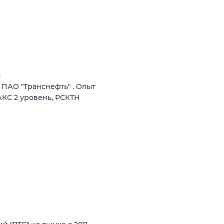
я
 ПАО "Транснефть" . Опыт
АКС 2 уровень, РСКТН