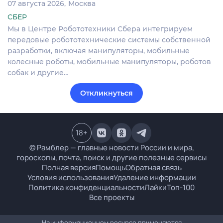
07 августа 2026
Москва
СБЕР
Мы в Центре Робототехники Сбера интегрируем
передовые робототехнические системы собственной
разработки, включая манипуляторы, мобильные
колесные роботы, мобильные манипуляторы, роботов
собак и другие…
Откликнуться
18
+
© Рамблер — главные новости России и мира,
гороскопы, почта, поиск и другие полезные сервисы
Полная версия
Помощь
Обратная связь
Условия использования
Удаление информации
Политика конфиденциальности
Лайки
Топ-100
Все проекты
На информационном ресурсе применяются