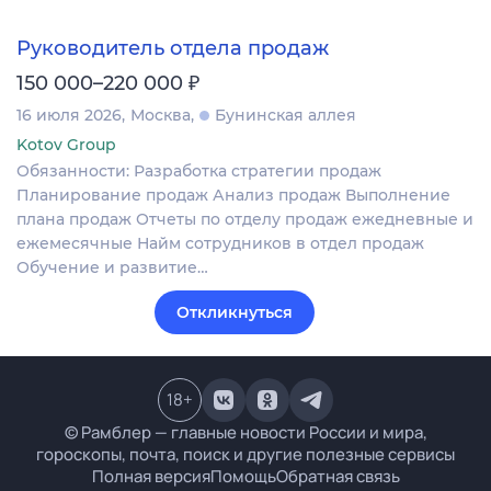
Руководитель отдела продаж
₽
150 000–220 000
16 июля 2026
Москва
Бунинская аллея
Kotov Group
Обязанности: Разработка стратегии продаж
Планирование продаж Анализ продаж Выполнение
плана продаж Отчеты по отделу продаж ежедневные и
ежемесячные Найм сотрудников в отдел продаж
Обучение и развитие…
Откликнуться
18
+
© Рамблер — главные новости России и мира,
гороскопы, почта, поиск и другие полезные сервисы
Полная версия
Помощь
Обратная связь