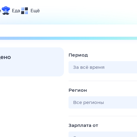
и
Еда
Ещё
Почта
ия и отдых
Поиск
Погода
Период
ТВ-программа
дено
За всё время
и и тренды
Регион
 ситуации
 вместе
Все регионы
Помощь
Зарплата от