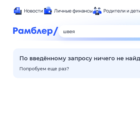
Новости
Личные финансы
Родители и дет
Здоровье
Развлечен
Дом и уют
Спорт
По введённому запросу ничего не най
Карьера
Попробуем еще раз?
Авто
Технологи
Жизненные
Сберегаем
Гороскопы