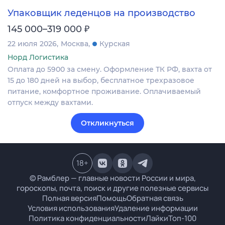
Упаковщик леденцов на производство
₽
145 000–319 000
22 июля 2026
Москва
Курская
Норд Логистика
Оплата до 5900 за смену. Оформление ТК РФ, вахта от
15 до 180 дней на выбор, бесплатное трехразовое
питание, комфортное проживание. Оплачиваемый
отпуск между вахтами.
Откликнуться
18
+
© Рамблер — главные новости России и мира,
гороскопы, почта, поиск и другие полезные сервисы
Полная версия
Помощь
Обратная связь
Условия использования
Удаление информации
Политика конфиденциальности
Лайки
Топ-100