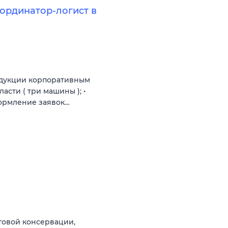
ординатор-логист в
одукции корпоративным
сти ( три машины ); •
формление заявок…
товой консервации,