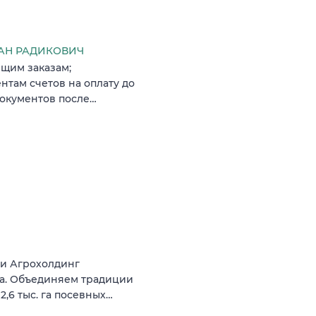
ЛАН РАДИКОВИЧ
ящим заказам;
нтам счетов на оплату до
документов после…
щи Агрохолдинг
да. Объединяем традиции
,6 тыс. га посевных…