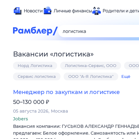
Новости
Личные финансы
Родители и дет
Здоровье
Развлечен
Дом и уют
Вакансии
«
логистика
»
Спорт
Норд Логистика
Логистика-Сервис, ООО
ООО
Карьера
Авто
Сервис логистика
ООО "А-Я Логистика"
Ещё
Технологи
Менеджер по закупкам и логистике
Жизненные
₽
50–130 000
Сберегаем
05 августа 2026
Москва
Гороскопы
Jobers
Вакансия компании: ГУСЬКОВ АЛЕКСАНДР ГЕННАДЬ
предлагаем: Белое оформление. Самозанятость или И