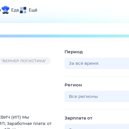
и
Еда
Ещё
Почта
ия и отдых
Поиск
Погода
Период
ТВ-программа
 "ВЕРНЕР ЛОГИСТИКА"
За всё время
и и тренды
Регион
 ситуации
 вместе
Все регионы
Помощь
ЕВИЧ (ИП) Мы
Зарплата от
П; Заработная плата: от