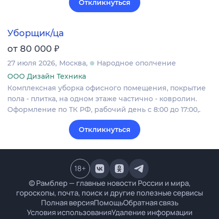
Откликнуться
Уборщик/ца
₽
от 80 000
27 июля 2026
Москва
Народное ополчение
ООО Дизайн Техника
Комплексная уборка офисного помещения, покрытие
пола - плитка, на одном этаже частично - ковролин.
Оформление по ТК РФ, рабочий день с 8:00 до 17:00,.
Откликнуться
18
+
© Рамблер — главные новости России и мира,
гороскопы, почта, поиск и другие полезные сервисы
Полная версия
Помощь
Обратная связь
Условия использования
Удаление информации