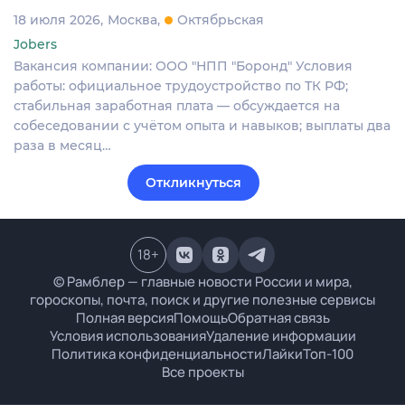
18 июля 2026
Москва
Октябрьская
Jobers
Вакансия компании: ООО "НПП "Боронд" Условия
работы: официальное трудоустройство по ТК РФ;
стабильная заработная плата — обсуждается на
собеседовании с учётом опыта и навыков; выплаты два
раза в месяц…
Откликнуться
18
+
© Рамблер — главные новости России и мира,
гороскопы, почта, поиск и другие полезные сервисы
Полная версия
Помощь
Обратная связь
Условия использования
Удаление информации
Политика конфиденциальности
Лайки
Топ-100
Все проекты