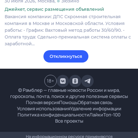
30 июля 2026
Москва
Зюзино
Джейкет, сервис размещения объявлений
Вакансия компании: ДПС Скромная строительная
компания в Москве и Московской области. Условия
работы: - График: Вахтовый метод работы 30/60/90. -
Оплата труда: Сдельно-премиальная система оплаты с
заработной…
Откликнуться
18
+
© Рамблер — главные новости России и мира,
гороскопы, почта, поиск и другие полезные сервисы
Полная версия
Помощь
Обратная связь
Условия использования
Удаление информации
Политика конфиденциальности
Лайки
Топ-100
Все проекты
На информационном ресурсе применяются