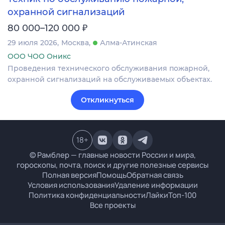
охранной сигнализаций
₽
80 000–120 000
29 июля 2026
Москва
Алма-Атинская
ООО ЧОО Оникс
Проведения технического обслуживания пожарной,
охранной сигнализаций на обслуживаемых объектах.
Откликнуться
18
+
© Рамблер — главные новости России и мира,
гороскопы, почта, поиск и другие полезные сервисы
Полная версия
Помощь
Обратная связь
Условия использования
Удаление информации
Политика конфиденциальности
Лайки
Топ-100
Все проекты