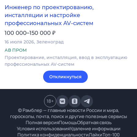
Инженер по проектированию,
инсталляции и настройке
профессиональных AV-систем
₽
100 000–150 000
16 июля 2026
Зеленоград
АВ ПРОМ
Проектирование, инсталляция, ввод в эксплуатацию
профессиональных AV-систем
Откликнуться
18
+
© Рамблер — главные новости России и мира,
гороскопы, почта, поиск и другие полезные сервисы
Полная версия
Помощь
Обратная связь
Условия использования
Удаление информации
Политика конфиденциальности
Лайки
Топ-100